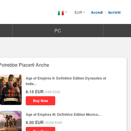
EUR
Accedi
|
Iscriviti
Italy(Italiano)
PC
Potrebbe Piacerti Anche
Age of Empires II: Definitive Edition Dynasties of
India...
8.15
EUR
9.99
EUR
Buy Now
Age of Empires III: Definitive Edition Mexico...
8.50
EUR
19.99
EUR