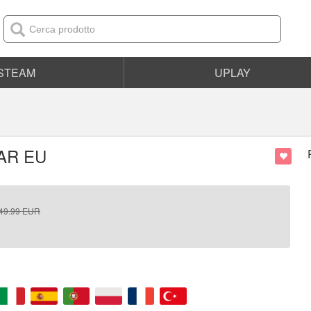
STEAM
UPLAY
EAR EU
49.99
EUR